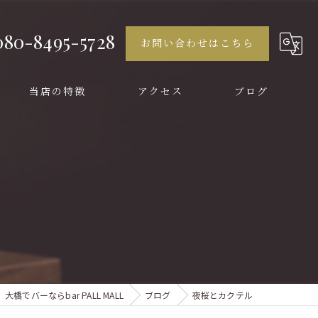
080-8495-5728
お問い合わせはこちら
当店の特徴
アクセス
ブログ
イタリアン
女子会
二次会
貸切
カクテル
大橋でバーならbar PALL MALL
ブログ
夜桜とカクテル