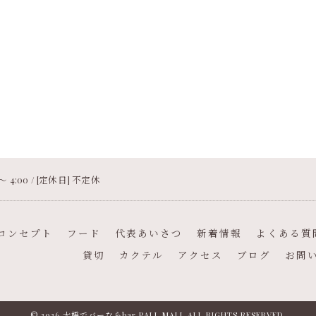
 〜 4:00 / [定休日] 不定休
コンセプト
フード
代表あいさつ
新着情報
よくある質
貸切
カクテル
アクセス
ブログ
お問
© 2026 大橋でバーならbar PALL MALL ALL RIGHTS RESERVED.