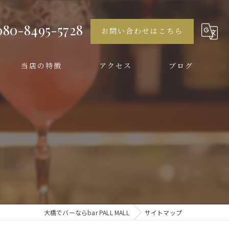
080-8495-5728
お問い合わせはこちら
当店の特徴
アクセス
ブログ
イタリアン
女子会
二次会
貸切
カクテル
大橋でバーならbar PALL MALL
サイトマップ